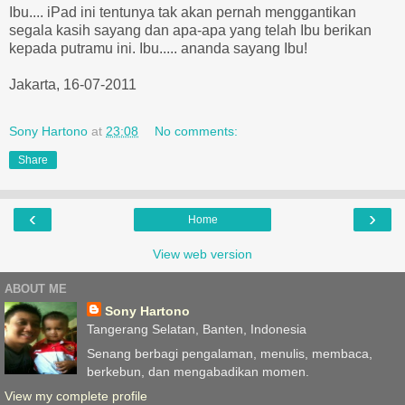
Ibu.... iPad ini tentunya tak akan pernah menggantikan
segala kasih sayang dan apa-apa yang telah Ibu berikan
kepada putramu ini. Ibu..... ananda sayang Ibu!
Jakarta, 16-07-2011
Sony Hartono
at
23:08
No comments:
Share
‹
›
Home
View web version
ABOUT ME
Sony Hartono
Tangerang Selatan, Banten, Indonesia
Senang berbagi pengalaman, menulis, membaca,
berkebun, dan mengabadikan momen.
View my complete profile