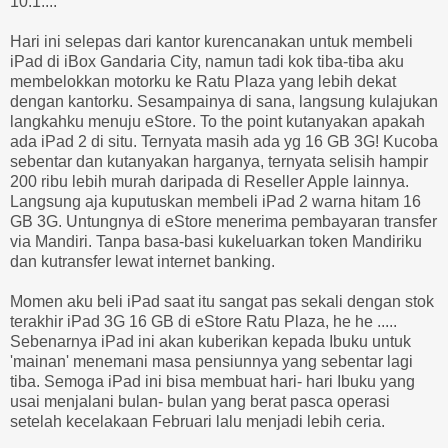
10.1....
Hari ini selepas dari kantor kurencanakan untuk membeli
iPad di iBox Gandaria City, namun tadi kok tiba-tiba aku
membelokkan motorku ke Ratu Plaza yang lebih dekat
dengan kantorku. Sesampainya di sana, langsung kulajukan
langkahku menuju eStore. To the point kutanyakan apakah
ada iPad 2 di situ. Ternyata masih ada yg 16 GB 3G! Kucoba
sebentar dan kutanyakan harganya, ternyata selisih hampir
200 ribu lebih murah daripada di Reseller Apple lainnya.
Langsung aja kuputuskan membeli iPad 2 warna hitam 16
GB 3G. Untungnya di eStore menerima pembayaran transfer
via Mandiri. Tanpa basa-basi kukeluarkan token Mandiriku
dan kutransfer lewat internet banking.
Momen aku beli iPad saat itu sangat pas sekali dengan stok
terakhir iPad 3G 16 GB di eStore Ratu Plaza, he he .....
Sebenarnya iPad ini akan kuberikan kepada Ibuku untuk
'mainan' menemani masa pensiunnya yang sebentar lagi
tiba. Semoga iPad ini bisa membuat hari- hari Ibuku yang
usai menjalani bulan- bulan yang berat pasca operasi
setelah kecelakaan Februari lalu menjadi lebih ceria.