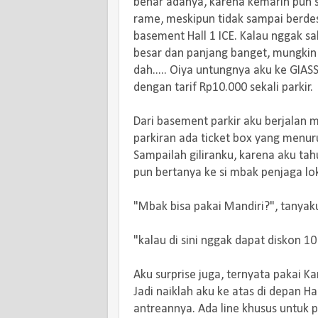
benar adanya, karena kemarin pun s
rame, meskipun tidak sampai berdes
basement Hall 1 ICE. Kalau nggak sala
besar dan panjang banget, mungkin
dah..... Oiya untungnya aku ke GIASS
dengan tarif Rp10.000 sekali parkir.
Dari basement parkir aku berjalan me
parkiran ada ticket box yang menuru
Sampailah giliranku, karena aku tahu
pun bertanya ke si mbak penjaga lo
"Mbak bisa pakai Mandiri?", tanyak
"kalau di sini nggak dapat diskon 10
Aku surprise juga, ternyata pakai K
Jadi naiklah aku ke atas di depan H
antreannya. Ada line khusus untuk