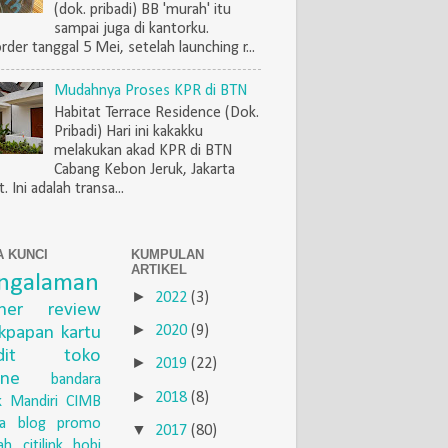
(dok. pribadi) BB 'murah' itu
sampai juga di kantorku.
rder tanggal 5 Mei, setelah launching r...
Mudahnya Proses KPR di BTN
Habitat Terrace Residence (Dok.
Pribadi) Hari ini kakakku
melakukan akad KPR di BTN
Cabang Kebon Jeruk, Jakarta
. Ini adalah transa...
A KUNCI
KUMPULAN
ARTIKEL
ngalaman
►
2022
(3)
iner
review
►
ikpapan
kartu
2020
(9)
dit
toko
►
2019
(22)
ine
bandara
►
2018
(8)
 Mandiri
CIMB
a
blog
promo
▼
2017
(80)
ah
citilink
hobi