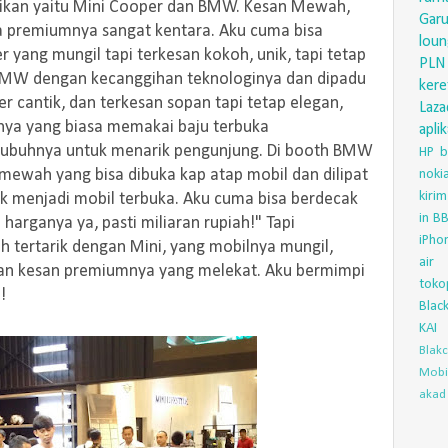
brikan yaitu Mini Cooper dan BMW. Kesan Mewah,
Gar
ra premiumnya sangat kentara. Aku cuma bisa
lou
r yang mungil tapi terkesan kokoh, unik, tapi tetap
PLN
 BMW dengan kecanggihan teknologinya dan dipadu
ker
r cantik, dan terkesan sopan tapi tetap elegan,
Laza
nya yang biasa memakai baju terbuka
aplik
ubuhnya untuk menarik pengunjung. Di booth BMW
HP
b
mewah yang bisa dibuka kap atap mobil dan dilipat
nok
kirim
ik menjadi mobil terbuka. Aku cuma bisa berdecak
in
BB
harganya ya, pasti miliaran rupiah!" Tapi
iPho
 tertarik dengan Mini, yang mobilnya mungil,
air
gan kesan premiumnya yang melekat. Aku bermimpi
toko
!
Blac
KAI
Blak
Mobi
akad 