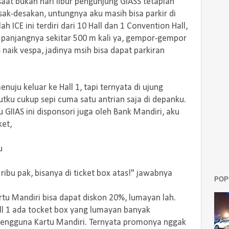
aat bukan hari libur pengunjung GIASS tetaplah
ak-desakan, untungnya aku masih bisa parkir di
h ICE ini terdiri dari 10 Hall dan 1 Convention Hall,
 panjangnya sekitar 500 m kali ya, gempor-gempor
 naik vespa, jadinya msih bisa dapat parkiran
nuju keluar ke Hall 1, tapi ternyata di ujung
tku cukup sepi cuma satu antrian saja di depanku.
 GIIAS ini disponsori juga oleh Bank Mandiri, aku
ket,
u
 ribu pak, bisanya di ticket box atas!" jawabnya
POP
artu Mandiri bisa dapat diskon 20%, lumayan lah.
all 1 ada tocket box yang lumayan banyak
 pengguna Kartu Mandiri. Ternyata promonya nggak