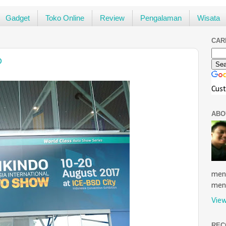
Gadget
Toko Online
Review
Pengalaman
Wisata
CAR
D
Cus
ABO
menu
men
View
REC