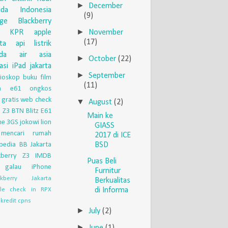
►
December
uda Indonesia
(9)
nge
Blackberry
►
November
KPR
apple
(17)
eta api
listrik
da
air asia
►
October
(22)
asi
iPad
jakarta
►
September
ioskop
buku
film
(11)
ia e61
ongkos
 gratis
web check
▼
August
(2)
 Z3
BTN
Blitz
E61
Main ke
ne 3GS
jokowi
lion
GIASS
mencari rumah
2017 di ICE
pedia
BB Jakarta
BSD
kberry Z3
IMDB
Puas Beli
galau
iPhone
Furnitur
ckberry Jakarta
Berkualitas
di Informa
le check in
RPX
kredit
cpns
►
July
(2)
►