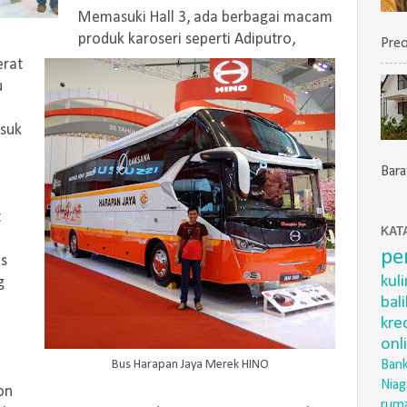
Memasuki Hall 3, ada berbagai macam
produk karoseri seperti Adiputro,
Preo
erat
u
asuk
Barat
t
KAT
pe
us
kul
g
bal
kre
onl
Bus Harapan Jaya Merek HINO
Bank
Niag
on
rum