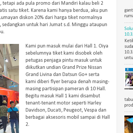
, tetapi ada pula promo dari Mandiri kalau beli 2
tis satu tiket. Karena kami hanya berdua, aku pun
gant
ruma
Lumayan diskon 20% dari harga tiket normalnya
u, sedangkan untuk hari Jumat s.d. Minggu ataupun
Solu
bu.
10.3
Keti
Kami pun masuk mulai dari Hall 1. Oiya
suda
10.3
sebelumnya tiket kami disobek oleh
untu
petugas penjaga pintu masuk untuk
diikutkan undian Grand Prize Nissan
Grand Livina dan Datsun Go+ serta
kami diberi flyer berupa denah masing-
masing partisipan pameran di 10 Hall.
Begitu masuk Hall 1 kami disambut
tabu
tenant-tenant motor seperti Harley
prod
Davidson, Ducati, Peugeot, Vespa dan
berbagai aksesoris mobil sampai di Hall
2.