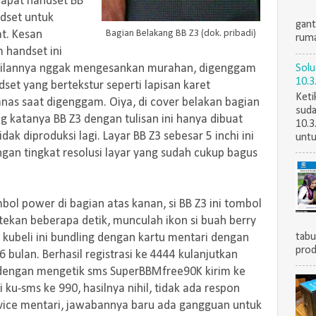
rdapat handset BB
adset untuk
gant
Bagian Belakang BB Z3 (dok. pribadi)
at. Kesan
ruma
handset ini
pilannya nggak mengesankan murahan, digenggam
Solu
10.3
set yang bertekstur seperti lapisan karet
Keti
anas saat digenggam. Oiya, di cover belakan bagian
suda
g katanya BB Z3 dengan tulisan ini hanya dibuat
10.3
dak diproduksi lagi. Layar BB Z3 sebesar 5 inchi ini
untu
an tingkat resolusi layar yang sudah cukup bagus
l power di bagian atas kanan, si BB Z3 ini tombol
Kutekan beberapa detik, munculah ikon si buah berry
tabu
g kubeli ini bundling dengan kartu mentari dengan
prod
bulan. Berhasil registrasi ke 4444 kulanjutkan
 dengan mengetik sms SuperBBMfree90K kirim ke
i ku-sms ke 990, hasilnya nihil, tidak ada respon
rvice mentari, jawabannya baru ada gangguan untuk