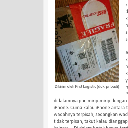
k
d
k
m
s
s
A
k
m
k
y
Dikirim oleh First Logistic (dok. pribadi)
m
P
didalamnya pun mirip-mirip dengan
iPhone. Cuma kalau iPhone antara 
wadahnya terpisah, sedangkan wadah
tidak terpisah, takut kalau diangga