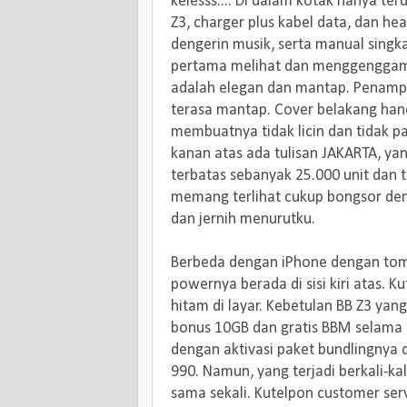
kelesss.... Di dalam kotak hanya te
Z3, charger plus kabel data, dan he
dengerin musik, serta manual singk
pertama melihat dan menggenggam 
adalah elegan dan mantap. Penam
terasa mantap. Cover belakang hand
membuatnya tidak licin dan tidak p
kanan atas ada tulisan JAKARTA, yan
terbatas sebanyak 25.000 unit dan ti
memang terlihat cukup bongsor deng
dan jernih menurutku.
Berbeda dengan iPhone dengan tombo
powernya berada di sisi kiri atas. 
hitam di layar. Kebetulan BB Z3 yan
bonus 10GB dan gratis BBM selama 6 
dengan aktivasi paket bundlingnya
990. Namun, yang terjadi berkali-kal
sama sekali. Kutelpon customer se