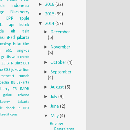
►
2016
(22)
uda Indonesia
nge
Blackberry
►
2015
(99)
KPR
apple
▼
2014
(57)
eta api
listrik
da
air asia
►
December
asi
iPad
jakarta
(5)
ioskop
buku
film
►
November
ia e61
ongkos
(8)
 gratis
web check
►
October
(4)
 Z3
BTN
Blitz
E61
ne 3GS
jokowi
lion
►
September
mencari rumah
(4)
pedia
BB Jakarta
►
August
(5)
kberry Z3
IMDB
galau
iPhone
►
July
(9)
ckberry Jakarta
►
June
(2)
le check in
RPX
kredit
cpns
▼
May
(4)
Review :
Pengalama