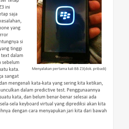
user tetap
3 ini
etap saja
kesalahan,
Phone yang
rror
ntungnya si
yang tinggi
 text dalam
ih sebelum
Menyalakan pertama kali BB Z3(dok. pribadi)
uatu kata.
uga sangat
dan mengenali kata-kata yang sering kita ketikan,
munculkan dalam predictive test. Penggunaannya
suatu kata, dan belum benar-benar selesai ada
ela-sela keyboard virtual yang diprediksi akan kita
lihnya dengan cara menyapukan jari kita dari bawah