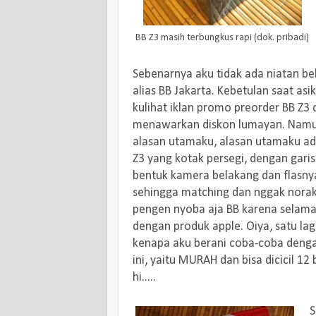
BB Z3 masih terbungkus rapi (dok. pribadi)
Sebenarnya aku tidak ada niatan bel
alias BB Jakarta. Kebetulan saat asi
kulihat iklan promo preorder BB Z3 
menawarkan diskon lumayan. Namu
alasan utamaku, alasan utamaku ad
Z3 yang kotak persegi, dengan garis
bentuk kamera belakang dan flasny
sehingga matching dan nggak norak
pengen nyoba aja BB karena selama 
dengan produk apple. Oiya, satu lag
kenapa aku berani coba-coba denga
ini, yaitu MURAH dan bisa dicicil 12 
hi.....
S