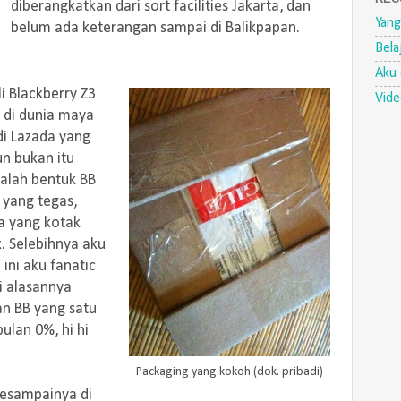
diberangkatkan dari sort facilities Jakarta, dan
Yang
belum ada keterangan sampai di Balikpapan.
Bela
Aku 
i Blackberry Z3
Vid
k di dunia maya
di Lazada yang
n bukan itu
alah bentuk BB
 yang tegas,
a yang kotak
. Selebihnya aku
ini aku fanatic
i alasannya
n BB yang satu
bulan 0%, hi hi
Packaging yang kokoh (dok. pribadi)
esampainya di