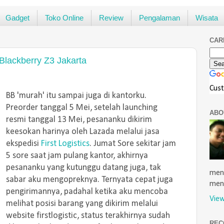
Gadget
Toko Online
Review
Pengalaman
Wisata
CAR
lackberry Z3 Jakarta
Cus
BB 'murah' itu sampai juga di kantorku.
Preorder tanggal 5 Mei, setelah launching
ABO
resmi tanggal 13 Mei, pesananku dikirim
keesokan harinya oleh Lazada melalui jasa
ekspedisi
First Logistics
. Jumat Sore sekitar jam
5 sore saat jam pulang kantor, akhirnya
pesananku yang kutunggu datang juga, tak
menu
sabar aku mengopreknya. Ternyata cepat juga
men
pengirimannya, padahal ketika aku mencoba
View
melihat posisi barang yang dikirim melalui
website firstlogistic, status terakhirnya sudah
REC