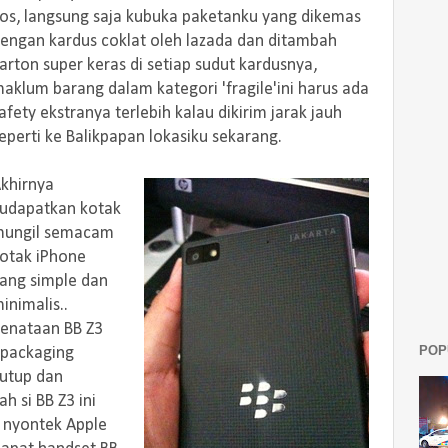
os, langsung saja kubuka paketanku yang dikemas
engan kardus coklat oleh lazada dan ditambah
arton super keras di setiap sudut kardusnya,
aklum barang dalam kategori 'fragile'ini harus ada
afety ekstranya terlebih kalau dikirim jarak jauh
eperti ke Balikpapan lokasiku sekarang.
khirnya
udapatkan kotak
ungil semacam
otak iPhone
ang simple dan
inimalis..
enataan BB Z3
POP
 packaging
tutup dan
 si BB Z3 ini
p nyontek Apple