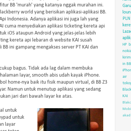
fitur BB 'murah' yang katanya nggak murahan ini.
Gar
ackberry world yang berisikan aplikasi-aplikasi BB.
lou
PLN
pi Indonesia. Adanya aplikasi ini juga lah yang
ker
I cuma menyediakan aplikasi ticketing kereta api
Laza
tuk iOS ataupun Android yang jelas-jelas lebih
aplik
ting kereta api lebaran di website KAI susah
HP
b
i di BB ini gampang mengakses server PT KAI dan
nok
.
kirim
in
BB
h cukup bagus. Tidak ada lag dalam membuka
iPho
 halaman layar, smooth abis udah kayak iPhone.
air
ol home-nya baik itu fisik maupun virtual, di BB Z3
toko
layar. Namun untuk menutup aplikasi yang sedang
Blac
kan jari dari bawah layar ke atas.
KAI
Blak
Mobi
ial untuk
akad 
eypad untuk
n layar