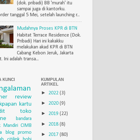
(dok. pribadi) BB 'murah' itu
sampai juga di kantorku.
rder tanggal 5 Mei, setelah launching r...
Mudahnya Proses KPR di BTN
Habitat Terrace Residence (Dok.
Pribadi) Hari ini kakakku
melakukan akad KPR di BTN
Cabang Kebon Jeruk, Jakarta
. Ini adalah transa...
A KUNCI
KUMPULAN
ARTIKEL
ngalaman
►
2022
(3)
iner
review
►
ikpapan
kartu
2020
(9)
dit
toko
►
2019
(22)
ine
bandara
►
2018
(8)
 Mandiri
CIMB
a
blog
promo
►
2017
(80)
ah
citilink
hobi