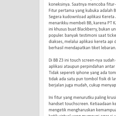
koneksinya. Saatnya mencoba fitur-
Fitur pertama yang kubuka adalah Bl
Segera kudownload aplikasi Kereta A
menarikku membeli BB, karena PT KA
ini khusus buat Blackberry, bukan un
populer. banyak testimoni saat ticke
diakses, melalui aplikasi kereta ap
berhasil mendapatkan tiket lebaran
Di BB Z3 ini touch screen-nya suda
aplikasi ataupun perpindahan antar
Tidak sepereti iphone yang ada tomb
tidak ada satu pun tombol fisik di 
berjalan juga mudah, cukup menyapu
Ini fitur yang menurutku paling krus
handset touchscreen. Ketiaadaan k
mengetik mengharuskan kemampua