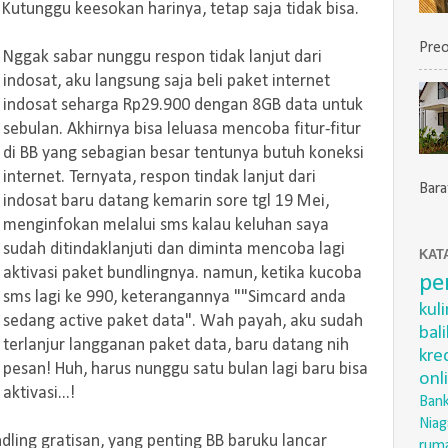
 Kutunggu keesokan harinya, tetap saja tidak bisa.
Preo
Nggak sabar nunggu respon tidak lanjut dari
indosat, aku langsung saja beli paket internet
indosat seharga Rp29.900 dengan 8GB data untuk
sebulan. Akhirnya bisa leluasa mencoba fitur-fitur
di BB yang sebagian besar tentunya butuh koneksi
internet. Ternyata, respon tindak lanjut dari
Barat
indosat baru datang kemarin sore tgl 19 Mei,
menginfokan melalui sms kalau keluhan saya
sudah ditindaklanjuti dan diminta mencoba lagi
KAT
aktivasi paket bundlingnya. namun, ketika kucoba
pe
sms lagi ke 990, keterangannya ""Simcard anda
kul
sedang active paket data". Wah payah, aku sudah
bal
terlanjur langganan paket data, baru datang nih
kre
pesan! Huh, harus nunggu satu bulan lagi baru bisa
onl
aktivasi...!
Bank
Niag
ling gratisan, yang penting BB baruku lancar
rum