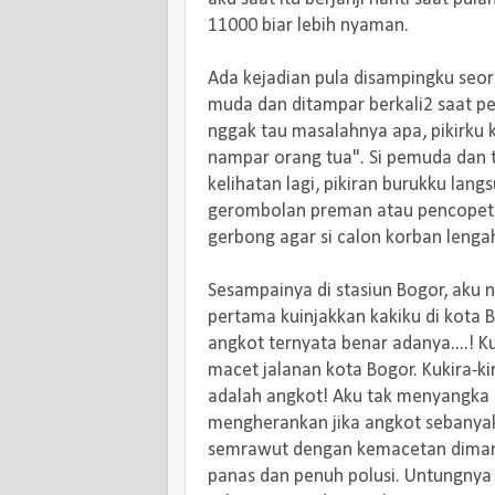
11000 biar lebih nyaman.
Ada kejadian pula disampingku seo
muda dan ditampar berkali2 saat p
nggak tau masalahnya apa, pikirku k
nampar orang tua". Si pemuda dan 
kelihatan lagi, pikiran burukku lang
gerombolan preman atau pencopet
gerbong agar si calon korban lengah.
Sesampainya di stasiun Bogor, aku n
pertama kuinjakkan kakiku di kota 
angkot ternyata benar adanya....!
macet jalanan kota Bogor. Kukira-ki
adalah angkot! Aku tak menyangka b
mengherankan jika angkot sebanya
semrawut dengan kemacetan dimana
panas dan penuh polusi. Untungny