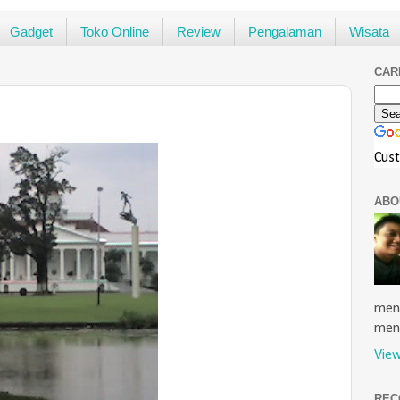
Gadget
Toko Online
Review
Pengalaman
Wisata
CAR
Cus
ABO
menu
men
View
REC