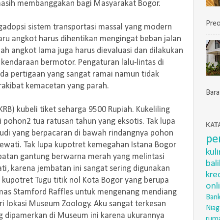
 masih membanggakan bagi Masyarakat Bogor.
Preo
dopsi sistem transportasi massal yang modern
baru angkot harus dihentikan mengingat beban jalan
lah angkot lama juga harus dievaluasi dan dilakukan
p kendaraan bermotor. Pengaturan lalu-lintas di
 ada pertigaan yang sangat ramai namun tidak
erakibat kemacetan yang parah.
Barat
B) kubeli tiket seharga 9500 Rupiah. Kukeliling
si pohon2 tua ratusan tahun yang eksotis. Tak lupa
KAT
di yang berpacaran di bawah rindangnya pohon
pe
ewati. Tak lupa kupotret kemegahan Istana Bogor
kul
Jembatan gantung berwarna merah yang melintasi
bal
ati, karena jembatan ini sangat sering digunakan
kre
a kupotret Tugu titik nol Kota Bogor yang berupa
onl
mas Stamford Raffles untuk mengenang mendiang
Bank
ari lokasi Museum Zoology. Aku sangat terkesan
Niag
ng dipamerkan di Museum ini karena ukurannya
rum