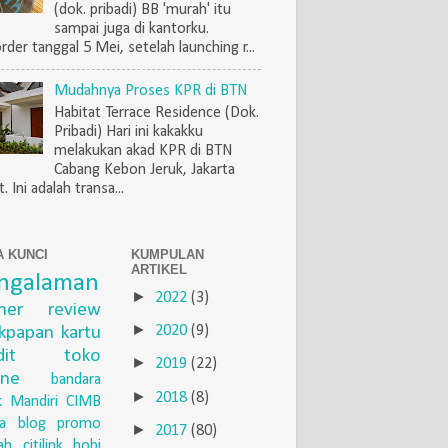
(dok. pribadi) BB 'murah' itu
sampai juga di kantorku.
rder tanggal 5 Mei, setelah launching r...
Mudahnya Proses KPR di BTN
Habitat Terrace Residence (Dok.
Pribadi) Hari ini kakakku
melakukan akad KPR di BTN
Cabang Kebon Jeruk, Jakarta
. Ini adalah transa...
A KUNCI
KUMPULAN
ARTIKEL
ngalaman
►
2022
(3)
iner
review
►
ikpapan
kartu
2020
(9)
dit
toko
►
2019
(22)
ine
bandara
►
2018
(8)
 Mandiri
CIMB
a
blog
promo
►
2017
(80)
ah
citilink
hobi