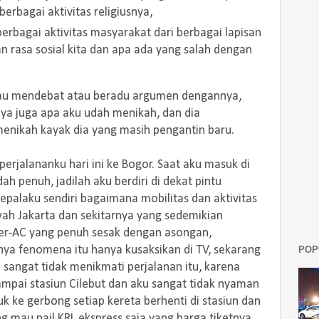
erbagai aktivitas religiusnya,
erbagai aktivitas masyarakat dari berbagai lapisan
n rasa sosial kita dan apa ada yang salah dengan
alau mendebat atau beradu argumen dengannya,
nya juga apa aku udah menikah, dan dia
enikah kayak dia yang masih pengantin baru.
perjalananku hari ini ke Bogor. Saat aku masuk di
dah penuh, jadilah aku berdiri di dekat pintu
palaku sendiri bagaimana mobilitas dan aktivitas
h Jakarta dan sekitarnya yang sedemikian
ber-AC yang penuh sesak dengan asongan,
POP
a fenomena itu hanya kusaksikan di TV, sekarang
 sangat tidak menikmati perjalanan itu, karena
sampai stasiun Cilebut dan aku sangat tidak nyaman
 ke gerbong setiap kereta berhenti di stasiun dan
ang mau nail KRL ekspress saja yang harga tiketnya