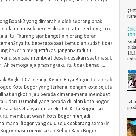
gant
ruma
rang Bapak2 yang dimarahin oleh seorang anak
emuda itu masuk berdesakkan ke atas gerbong, aku
Solu
10.3
ala itu, "kurang ajar banget nih orang berani
Keti
teman2nya itu beberapa saat kemudian sudah tidak
suda
sung bekerja menjustifikasi jangan2 tadi tu
10.3
 yang sengaja membuat desak-desakan saat masuk
untu
 Ah semoga aja prasangkaku itu tidak benar.......
aik Angkot 02 menuju Kebun Raya Bogor. Itulah kali
Bogor. Kota Bogor yang terkenal dengan kota sejuta
 Kulihat angkot hijau berada dimana-mana membuat
ra 6 dari 10 mobil yang berada di jalan kota Bogor
tabu
prod
isa ada sebanyak itu angkot di Kota Bogor. Tak
k itu membuat wajah kota Bogor menjadi
-mana. Bogor yang dulu sejuk sekarang semakin
a Bogor masih menyisakan Kebun Raya Bogor