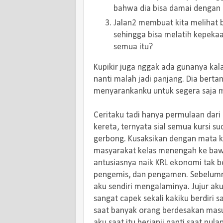
bahwa dia bisa damai dengan b
Jalan2 membuat kita melihat b
sehingga bisa melatih kepekaa
semua itu?
Kupikir juga nggak ada gunanya k
nanti malah jadi panjang. Dia berta
menyarankanku untuk segera saja m
Ceritaku tadi hanya permulaan dari 
kereta, ternyata sial semua kursi su
gerbong. Kusaksikan dengan mata ke
masyarakat kelas menengah ke bawa
antusiasnya naik KRL ekonomi tak 
pengemis, dan pengamen. Sebelumny
aku sendiri mengalaminya. Jujur aku
sangat capek sekali kakiku berdiri 
saat banyak orang berdesakan masuk
aku saat itu berjanji nanti saat pul