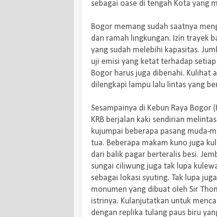
sebagai oase di tengah Kota yang
Bogor memang sudah saatnya menga
dan ramah lingkungan. Izin trayek 
yang sudah melebihi kapasitas. Jum
uji emisi yang ketat terhadap setia
Bogor harus juga dibenahi. Kulihat
dilengkapi lampu lalu lintas yang b
Sesampainya di Kebun Raya Bogor (KR
KRB berjalan kaki sendirian melinta
kujumpai beberapa pasang muda-mu
tua. Beberapa makam kuno juga kul
dari balik pagar berteralis besi. 
sungai ciliwung juga tak lupa kulew
sebagai lokasi syuting. Tak lupa jug
monumen yang dibuat oleh Sir Tho
istrinya. Kulanjutatkan untuk menc
dengan replika tulang paus biru ya