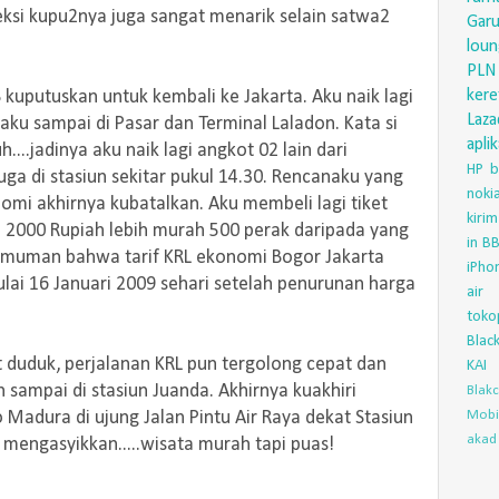
leksi kupu2nya juga sangat menarik selain satwa2
Gar
lou
PLN
ker
B kuputuskan untuk kembali ke Jakarta. Aku naik lagi
Laza
aku sampai di Pasar dan Terminal Laladon. Kata si
aplik
....jadinya aku naik lagi angkot 02 lain dari
HP
b
uga di stasiun sekitar pukul 14.30. Rencanaku yang
nok
omi akhirnya kubatalkan. Aku membeli lagi tiket
kirim
 2000 Rupiah lebih murah 500 perak daripada yang
in
BB
ngumuman bahwa tarif KRL ekonomi Bogor Jakarta
iPho
lai 16 Januari 2009 sehari setelah penurunan harga
air
toko
Blac
t duduk, perjalanan KRL pun tergolong cepat dan
KAI
h sampai di stasiun Juanda. Akhirnya kuakhiri
Blak
Mobi
 Madura di ujung Jalan Pintu Air Raya dekat Stasiun
akad 
 mengasyikkan.....wisata murah tapi puas!