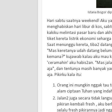
Istana Bogor dip
Hari sabtu saatnya weekend! Aku y
menghabiskan hari libur di kos, sab
kakiku melintasi pasar baru dan akh
tiket kereta listrik ekonomi seharga
Saat menunggu kereta, tiba2 datan
"Mas keretanya udah datang belum?
kemana?" kujawab kalau aku mau ke 
'ceramahin' aku habis2an. "Mas jal
aja", dan tentunya masih banyak ya
aja. Pikirku kala itu:
Orang ini mungkin nggak tau t
alam ciptaan Tuhan yang inda
Jalan2 juga secara tidak lang
pikiran kembali fresh , aku b
selalu fresh pikirannya jadi n