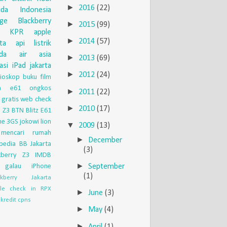
►
2016
(22)
uda Indonesia
nge
Blackberry
►
2015
(99)
KPR
apple
►
2014
(57)
eta api
listrik
da
air asia
►
2013
(69)
asi
iPad
jakarta
►
2012
(24)
ioskop
buku
film
ia e61
ongkos
►
2011
(22)
 gratis
web check
►
2010
(17)
 Z3
BTN
Blitz
E61
ne 3GS
jokowi
lion
▼
2009
(13)
mencari rumah
►
December
pedia
BB Jakarta
(3)
kberry Z3
IMDB
►
September
galau
iPhone
(1)
ckberry Jakarta
le check in
RPX
►
June
(3)
kredit
cpns
►
May
(4)
►
April
(1)