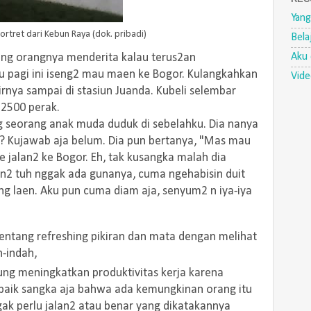
Yang
ortret dari Kebun Raya (dok. pribadi)
Bela
Aku 
ang orangnya menderita kalau terus2an
tu pagi ini iseng2 mau maen ke Bogor. Kulangkahkan
Vid
irnya sampai di stasiun Juanda. Kubeli selembar
 2500 perak.
g seorang anak muda duduk di sebelahku. Dia nanya
 Kujawab aja belum. Dia pun bertanya, "Mas mau
jalan2 ke Bogor. Eh, tak kusangka malah dia
an2 tuh nggak ada gunanya, cuma ngehabisin duit
ng laen. Aku pun cuma diam aja, senyum2 n iya-iya
entang refreshing pikiran dan mata dengan melihat
h-indah,
sung meningkatkan produktivitas kerja karena
erbaik sangka aja bahwa ada kemungkinan orang itu
ggak perlu jalan2 atau benar yang dikatakannya