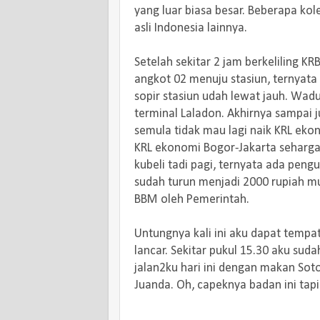
yang luar biasa besar. Beberapa ko
asli Indonesia lainnya.
Setelah sekitar 2 jam berkeliling KR
angkot 02 menuju stasiun, ternyata 
sopir stasiun udah lewat jauh. Waduh
terminal Laladon. Akhirnya sampai j
semula tidak mau lagi naik KRL ekon
KRL ekonomi Bogor-Jakarta seharga
kubeli tadi pagi, ternyata ada pe
sudah turun menjadi 2000 rupiah mu
BBM oleh Pemerintah.
Untungnya kali ini aku dapat tempa
lancar. Sekitar pukul 15.30 aku suda
jalan2ku hari ini dengan makan Soto
Juanda. Oh, capeknya badan ini tapi