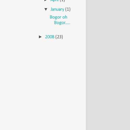
▼
January
(1)
Bogor oh
Bogor......
►
2008
(23)