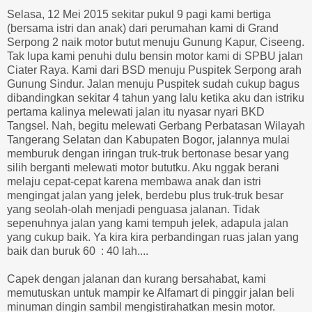
Selasa, 12 Mei 2015 sekitar pukul 9 pagi kami bertiga
(bersama istri dan anak) dari perumahan kami di Grand
Serpong 2 naik motor butut menuju Gunung Kapur, Ciseeng.
Tak lupa kami penuhi dulu bensin motor kami di SPBU jalan
Ciater Raya. Kami dari BSD menuju Puspitek Serpong arah
Gunung Sindur. Jalan menuju Puspitek sudah cukup bagus
dibandingkan sekitar 4 tahun yang lalu ketika aku dan istriku
pertama kalinya melewati jalan itu nyasar nyari BKD
Tangsel. Nah, begitu melewati Gerbang Perbatasan Wilayah
Tangerang Selatan dan Kabupaten Bogor, jalannya mulai
memburuk dengan iringan truk-truk bertonase besar yang
silih berganti melewati motor bututku. Aku nggak berani
melaju cepat-cepat karena membawa anak dan istri
mengingat jalan yang jelek, berdebu plus truk-truk besar
yang seolah-olah menjadi penguasa jalanan. Tidak
sepenuhnya jalan yang kami tempuh jelek, adapula jalan
yang cukup baik. Ya kira kira perbandingan ruas jalan yang
baik dan buruk 60 : 40 lah....
Capek dengan jalanan dan kurang bersahabat, kami
memutuskan untuk mampir ke Alfamart di pinggir jalan beli
minuman dingin sambil mengistirahatkan mesin motor.