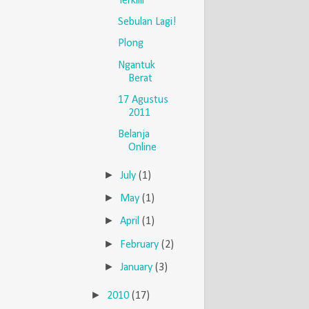
Terkilir
Sebulan Lagi!
Plong
Ngantuk
Berat
17 Agustus
2011
Belanja
Online
►
July
(1)
►
May
(1)
►
April
(1)
►
February
(2)
►
January
(3)
►
2010
(17)