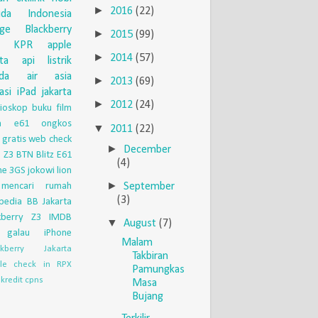
►
2016
(22)
uda Indonesia
nge
Blackberry
►
2015
(99)
KPR
apple
►
2014
(57)
eta api
listrik
da
air asia
►
2013
(69)
asi
iPad
jakarta
►
2012
(24)
ioskop
buku
film
ia e61
ongkos
▼
2011
(22)
 gratis
web check
►
December
 Z3
BTN
Blitz
E61
(4)
ne 3GS
jokowi
lion
►
September
mencari rumah
(3)
pedia
BB Jakarta
kberry Z3
IMDB
▼
August
(7)
galau
iPhone
Malam
ckberry Jakarta
Takbiran
le check in
RPX
Pamungkas
kredit
cpns
Masa
Bujang