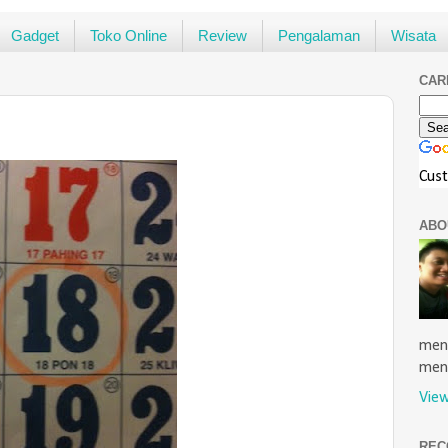
Gadget
Toko Online
Review
Pengalaman
Wisata
CAR
Cus
ABO
menu
men
View
REC