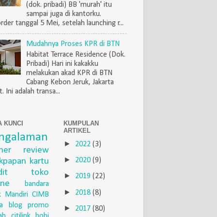
(dok. pribadi) BB 'murah' itu
sampai juga di kantorku.
rder tanggal 5 Mei, setelah launching r...
Mudahnya Proses KPR di BTN
Habitat Terrace Residence (Dok.
Pribadi) Hari ini kakakku
melakukan akad KPR di BTN
Cabang Kebon Jeruk, Jakarta
. Ini adalah transa...
A KUNCI
KUMPULAN
ARTIKEL
ngalaman
►
2022
(3)
iner
review
►
ikpapan
kartu
2020
(9)
dit
toko
►
2019
(22)
ine
bandara
►
2018
(8)
 Mandiri
CIMB
a
blog
promo
►
2017
(80)
ah
citilink
hobi