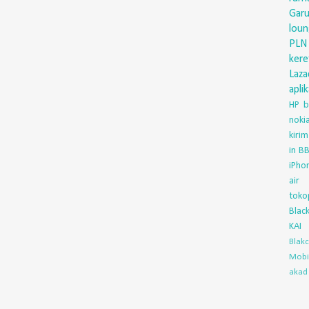
Gar
lou
PLN
ker
Laza
aplik
HP
b
nok
kirim
in
BB
iPho
air
toko
Blac
KAI
Blak
Mobi
akad 