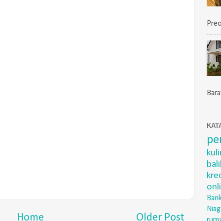
Preo
Barat
KAT
pe
kul
bal
kre
onl
Bank
Niag
Home
Older Post
rum