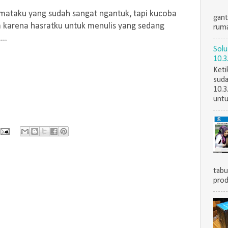
i mataku yang sudah sangat ngantuk, tapi kucoba
gant
 karena hasratku untuk menulis yang sedang
ruma
...
Solu
10.3
Keti
suda
10.3
untu
tabu
prod