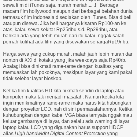
sewa film di iTunes saja, murah meriah......! Berbagai
macam film hollywood maupun dari berbagai belahan dunia
termasuk film Indonesia disediakan oleh iTunes. Bisa dibeli
ataupun disewa. Jika beli harganya kisaran Rp100-an ke
atas, kalau sewa sekitar Rp25ribu s.d. Rp29ribu, atau
bahkan ada yang lebih murah dari itu kalau nggak salah
pernah kulihat ada film yang disewakan sehargaRp19ribu.
Harga sewa yang cukup murah, malah jauh lebih murah dari
nonton di XXI di kotaku yang jika weekdays saja Rp40rb.
Apalagi bisa dinikmati rame-rame dengan kualitas yang
memuaskan lah pokoknya, meskipun layar yang kami pakai
tidak selebar layar bioskop.
Ketika film kualitas HD kita nikmati sendiri di laptop atau
komputer maka tak menjadi masalah. Namun ketika kita
ingin menikmatinya rame-rame maka harus kita hubungkan
dengan proyeltor LCD, nah di sini permasalahannya. Ketika
kuhubungkan dengan kabel VGA biasa ternyata nggak mau
keluar gambarnya di layar, dan selalu ada warning di layar
laptop kalau LCD yang digunakan harus support HDCP
alias
High bandwidht Digital Content Protection
yang