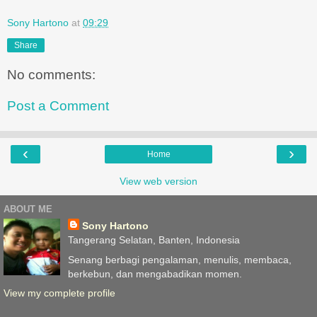
Sony Hartono
at
09:29
Share
No comments:
Post a Comment
‹
›
Home
View web version
ABOUT ME
Sony Hartono
Tangerang Selatan, Banten, Indonesia
Senang berbagi pengalaman, menulis, membaca,
berkebun, dan mengabadikan momen.
View my complete profile