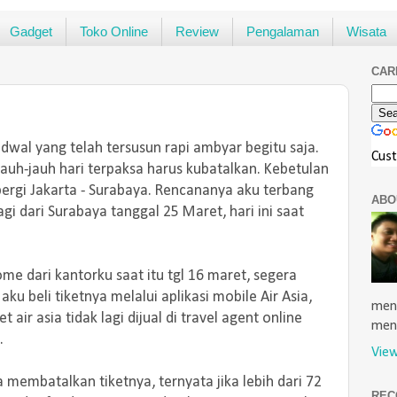
Gadget
Toko Online
Review
Pengalaman
Wisata
CAR
adwal yang telah tersusun rapi ambyar begitu saja.
Cus
auh-jauh hari terpaksa harus kubatalkan. Kebetulan
g pergi Jakarta - Surabaya. Rencananya aku terbang
ABO
agi dari Surabaya tanggal 25 Maret, hari ini saat
e dari kantorku saat itu tgl 16 maret, segera
aku beli tiketnya melalui aplikasi mobile Air Asia,
menu
t air asia tidak lagi dijual di travel agent online
men
m.
View
membatalkan tiketnya, ternyata jika lebih dari 72
REC