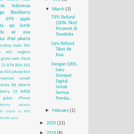
uda Indonesia
▼
March
(3)
nge
Blackberry
TIPS Refund
KPR
apple
100% Tiket
eta api
listrik
Pesawat di
da
air asia
Traveloka
asi
iPad
jakarta
Cara Refund
ioskop
buku
film
Tiket Air
ia e61
ongkos
Asia
 gratis
web check
Dengan QRIS,
 Z3
BTN
Blitz
E61
Satu
ne 3GS
jokowi
lion
Dompet
mencari rumah
Digital
pedia
BB Jakarta
Untuk
kberry Z3
IMDB
Semua
galau
iPhone
Pemba...
ckberry Jakarta
►
February
(1)
le check in
RPX
kredit
cpns
►
2019
(22)
►
2018
(8)