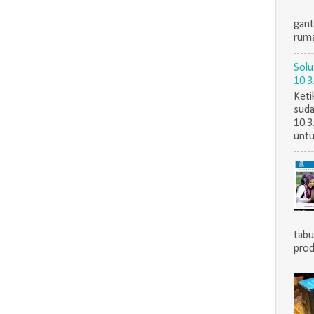
gant
ruma
Solu
10.3
Keti
suda
10.3
untu
tabu
prod