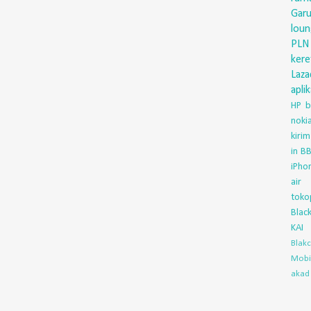
Gar
lou
PLN
ker
Laza
aplik
HP
b
nok
kirim
in
BB
iPho
air
toko
Blac
KAI
Blak
Mobi
akad 