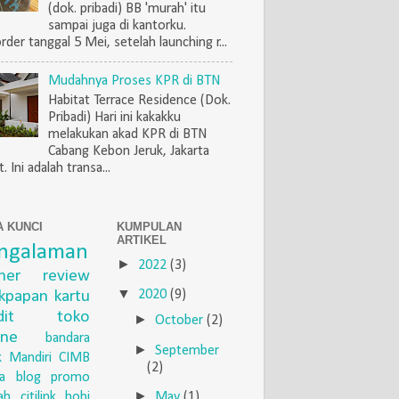
(dok. pribadi) BB 'murah' itu
sampai juga di kantorku.
rder tanggal 5 Mei, setelah launching r...
Mudahnya Proses KPR di BTN
Habitat Terrace Residence (Dok.
Pribadi) Hari ini kakakku
melakukan akad KPR di BTN
Cabang Kebon Jeruk, Jakarta
. Ini adalah transa...
A KUNCI
KUMPULAN
ARTIKEL
ngalaman
►
2022
(3)
iner
review
▼
ikpapan
kartu
2020
(9)
dit
toko
►
October
(2)
ine
bandara
►
September
 Mandiri
CIMB
(2)
a
blog
promo
►
May
(1)
ah
citilink
hobi