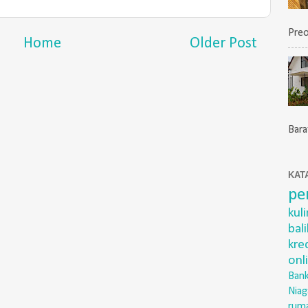
Preo
Home
Older Post
Barat
KAT
pe
kul
bal
kre
onl
Bank
Niag
rum