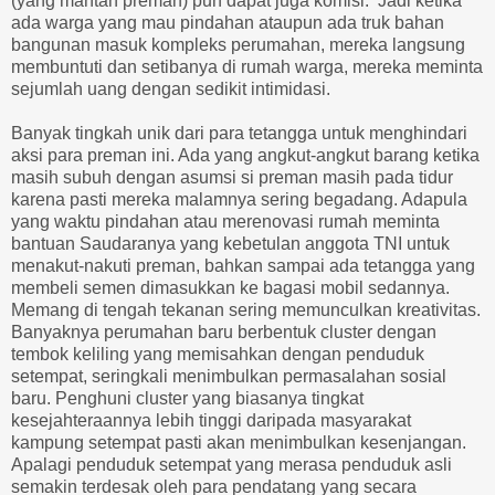
(yang mantan preman) pun dapat juga komisi. Jadi ketika
ada warga yang mau pindahan ataupun ada truk bahan
bangunan masuk kompleks perumahan, mereka langsung
membuntuti dan setibanya di rumah warga, mereka meminta
sejumlah uang dengan sedikit intimidasi.
Banyak tingkah unik dari para tetangga untuk menghindari
aksi para preman ini. Ada yang angkut-angkut barang ketika
masih subuh dengan asumsi si preman masih pada tidur
karena pasti mereka malamnya sering begadang. Adapula
yang waktu pindahan atau merenovasi rumah meminta
bantuan Saudaranya yang kebetulan anggota TNI untuk
menakut-nakuti preman, bahkan sampai ada tetangga yang
membeli semen dimasukkan ke bagasi mobil sedannya.
Memang di tengah tekanan sering memunculkan kreativitas.
Banyaknya perumahan baru berbentuk cluster dengan
tembok keliling yang memisahkan dengan penduduk
setempat, seringkali menimbulkan permasalahan sosial
baru. Penghuni cluster yang biasanya tingkat
kesejahteraannya lebih tinggi daripada masyarakat
kampung setempat pasti akan menimbulkan kesenjangan.
Apalagi penduduk setempat yang merasa penduduk asli
semakin terdesak oleh para pendatang yang secara