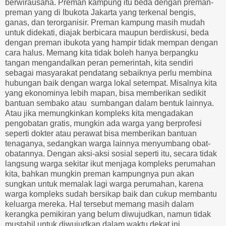
berwirausaha. Preman kampung itu beda dengan preman-
preman yang di Ibukota Jakarta yang terkenal bengis,
ganas, dan terorganisir. Preman kampung masih mudah
untuk didekati, diajak berbicara maupun berdiskusi, beda
dengan preman ibukota yang hampir tidak mempan dengan
cara halus. Memang kita tidak boleh hanya berpangku
tangan mengandalkan peran pemerintah, kita sendiri
sebagai masyarakat pendatang sebaiknya perlu membina
hubungan baik dengan warga lokal setempat. Misalnya kita
yang ekonominya lebih mapan, bisa memberikan sedikit
bantuan sembako atau sumbangan dalam bentuk lainnya.
Atau jika memungkinkan kompleks kita mengadakan
pengobatan gratis, mungkin ada warga yang berprofesi
seperti dokter atau perawat bisa memberikan bantuan
tenaganya, sedangkan warga lainnya menyumbang obat-
obatannya. Dengan aksi-aksi sosial seperti itu, secara tidak
langsung warga sekitar ikut menjaga kompleks perumahan
kita, bahkan mungkin preman kampungnya pun akan
sungkan untuk memalak lagi warga perumahan, karena
warga kompleks sudah bersikap baik dan cukup membantu
keluarga mereka. Hal tersebut memang masih dalam
kerangka pemikiran yang belum diwujudkan, namun tidak
mustahil untuk diwujudkan dalam waktu dekat ini.