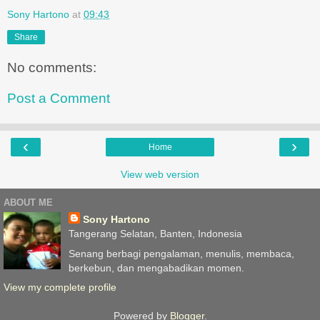
Sony Hartono
at
09:43
Share
No comments:
Post a Comment
‹
›
Home
View web version
ABOUT ME
Sony Hartono
Tangerang Selatan, Banten, Indonesia
Senang berbagi pengalaman, menulis, membaca,
berkebun, dan mengabadikan momen.
View my complete profile
Powered by
Blogger
.