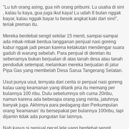
"Lu tuh orang asing, gua nih orang pribumi. Lu usaha di sini
, kalau lu kaya, gua juga ikut kaya! Lu udah 8 bulan nggak
bayar, kalau nggak bayar lu besok angkat kaki dari sini!",
teriak preman itu.
Mereka berdebat sengit sekitar 15 menit, sampai-sampai
ada mbak-mbak berdua langganan penjual nasi goreng
kabur nggak jadi pesan karena ketakutan mendengar suara
gaduh di warung sebelah. Para penjual di deretan itu
sebenarnya bukan berjualan di atas tanah desa atau tanah
penduduk setempat, melainkan mereka berjualan di jalur
Pipa Gas yang membelah Desa Sarua Tangerang Selatan.
Usut punya usut, ternyata dari cerita si penjual nasi goreng
kalau uang keamanan yang ditarik pria itu memang per
bulannya 100 ribu. Dulu sebelumnya sih cuma 20ribu,
namun karena ada beberapa orang yang minta, jatuhnya
banyak juga. Akhirnya para pedagang dan Perkumpulan
orang 'keamanan' itu bersepakat per bulannya 100ribu, tapi
dijamin tidak ada pungutan liar lainnya.
Nah kasus si penjual pecel lele yang berdebat sengit