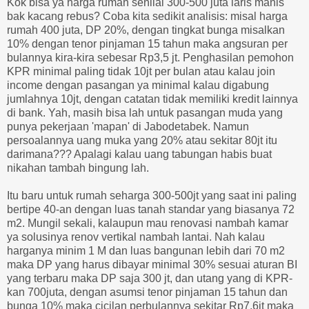
Kok bisa ya harga rumah senilai 300-500 juta laris manis
bak kacang rebus? Coba kita sedikit analisis: misal harga
rumah 400 juta, DP 20%, dengan tingkat bunga misalkan
10% dengan tenor pinjaman 15 tahun maka angsuran per
bulannya kira-kira sebesar Rp3,5 jt. Penghasilan pemohon
KPR minimal paling tidak 10jt per bulan atau kalau join
income dengan pasangan ya minimal kalau digabung
jumlahnya 10jt, dengan catatan tidak memiliki kredit lainnya
di bank. Yah, masih bisa lah untuk pasangan muda yang
punya pekerjaan 'mapan' di Jabodetabek. Namun
persoalannya uang muka yang 20% atau sekitar 80jt itu
darimana??? Apalagi kalau uang tabungan habis buat
nikahan tambah bingung lah.
Itu baru untuk rumah seharga 300-500jt yang saat ini paling
bertipe 40-an dengan luas tanah standar yang biasanya 72
m2. Mungil sekali, kalaupun mau renovasi nambah kamar
ya solusinya renov vertikal nambah lantai. Nah kalau
harganya minim 1 M dan luas bangunan lebih dari 70 m2
maka DP yang harus dibayar minimal 30% sesuai aturan BI
yang terbaru maka DP saja 300 jt, dan utang yang di KPR-
kan 700juta, dengan asumsi tenor pinjaman 15 tahun dan
bunga 10% maka cicilan perbulannya sekitar Rp7,6jt maka