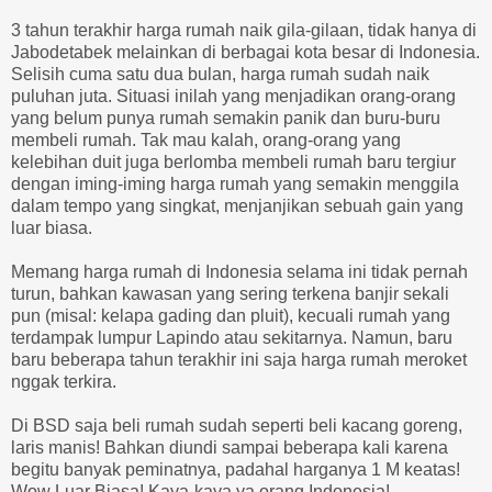
3 tahun terakhir harga rumah naik gila-gilaan, tidak hanya di
Jabodetabek melainkan di berbagai kota besar di Indonesia.
Selisih cuma satu dua bulan, harga rumah sudah naik
puluhan juta. Situasi inilah yang menjadikan orang-orang
yang belum punya rumah semakin panik dan buru-buru
membeli rumah. Tak mau kalah, orang-orang yang
kelebihan duit juga berlomba membeli rumah baru tergiur
dengan iming-iming harga rumah yang semakin menggila
dalam tempo yang singkat, menjanjikan sebuah gain yang
luar biasa.
Memang harga rumah di Indonesia selama ini tidak pernah
turun, bahkan kawasan yang sering terkena banjir sekali
pun (misal: kelapa gading dan pluit), kecuali rumah yang
terdampak lumpur Lapindo atau sekitarnya. Namun, baru
baru beberapa tahun terakhir ini saja harga rumah meroket
nggak terkira.
Di BSD saja beli rumah sudah seperti beli kacang goreng,
laris manis! Bahkan diundi sampai beberapa kali karena
begitu banyak peminatnya, padahal harganya 1 M keatas!
Wow Luar Biasa! Kaya-kaya ya orang Indonesia!