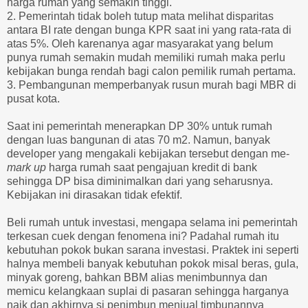
harga rumah yang semakin tinggi.
2. Pemerintah tidak boleh tutup mata melihat disparitas
antara BI rate dengan bunga KPR saat ini yang rata-rata di
atas 5%. Oleh karenanya agar masyarakat yang belum
punya rumah semakin mudah memiliki rumah maka perlu
kebijakan bunga rendah bagi calon pemilik rumah pertama.
3. Pembangunan memperbanyak rusun murah bagi MBR di
pusat kota.
Saat ini pemerintah menerapkan DP 30% untuk rumah
dengan luas bangunan di atas 70 m2. Namun, banyak
developer yang mengakali kebijakan tersebut dengan me-
mark up
harga rumah saat pengajuan kredit di bank
sehingga DP bisa diminimalkan dari yang seharusnya.
Kebijakan ini dirasakan tidak efektif.
Beli rumah untuk investasi, mengapa selama ini pemerintah
terkesan cuek dengan fenomena ini? Padahal rumah itu
kebutuhan pokok bukan sarana investasi. Praktek ini seperti
halnya membeli banyak kebutuhan pokok misal beras, gula,
minyak goreng, bahkan BBM alias menimbunnya dan
memicu kelangkaan suplai di pasaran sehingga harganya
naik dan akhirnya si penimbun menjual timbunannya