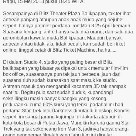
Rabu, 15 Mei 2013 pukul 18.45 WITA.
Sesampainya di Blitz Theater Plaza Balikpapan, tak terlihat
antrean panjang ataupun anak-anak muda yang bejubel
seperti halnya premier perdana Iron Man 3 25 April kemarin.
Suasana lengang, antre hanya satu dua orang, dan satu dua
gerombolan kawula muda Balikpapan. Maupun banyak
antrean antau tidak, aku tidak peduli, kan sudah beli tiket
online, tinggal cetak di Blitz Ticket Machine, ha ha.....
Di dalam Studio 4, studio yang paling besar di Blitz
balikpapan yang biasanya dipakai untuk memutar film-film
box office, suasananya pun tak jauh berbeda. jauh dari
suasana riuh sudah kurasakan saat masuk ke studio.
Antrean masuk dan mengambil kacamata 3D tak nampak
saat itu. Begitu pula saat sudah duduk, kupandangi
sekelilingku masih banyak bangku yang kosong,
perkiraanku cuma 60% kursi yang terisi, padahal ini hari
pertama Star Trek Into Darkness diputar di bioskop. Kondisi
seperti ini sangat jarang kujumpai di Jakarta ataupun di
kota-kota besar di Pulau Jawa. Mungkin karena gaung Star
Trek yang tak sekencang Iron Man 3, jadinya hanya orang-
orang penggemar film-lah yang tahu film ini diputar.