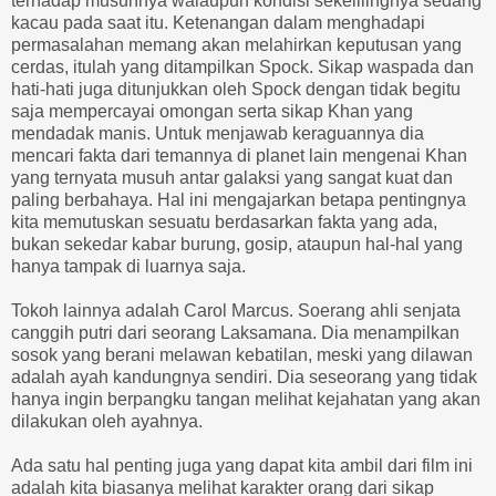
terhadap musuhnya walaupun kondisi sekelilingnya sedang
kacau pada saat itu. Ketenangan dalam menghadapi
permasalahan memang akan melahirkan keputusan yang
cerdas, itulah yang ditampilkan Spock. Sikap waspada dan
hati-hati juga ditunjukkan oleh Spock dengan tidak begitu
saja mempercayai omongan serta sikap Khan yang
mendadak manis. Untuk menjawab keraguannya dia
mencari fakta dari temannya di planet lain mengenai Khan
yang ternyata musuh antar galaksi yang sangat kuat dan
paling berbahaya. Hal ini mengajarkan betapa pentingnya
kita memutuskan sesuatu berdasarkan fakta yang ada,
bukan sekedar kabar burung, gosip, ataupun hal-hal yang
hanya tampak di luarnya saja.
Tokoh lainnya adalah Carol Marcus. Soerang ahli senjata
canggih putri dari seorang Laksamana. Dia menampilkan
sosok yang berani melawan kebatilan, meski yang dilawan
adalah ayah kandungnya sendiri. Dia seseorang yang tidak
hanya ingin berpangku tangan melihat kejahatan yang akan
dilakukan oleh ayahnya.
Ada satu hal penting juga yang dapat kita ambil dari film ini
adalah kita biasanya melihat karakter orang dari sikap