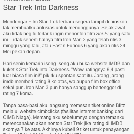
Star Trek Into Darkness
Mendengar Film Star Trek terbaru segera tampil di bioskop,
tak membuatku antusias untuk menunggunya. Sejak awal
aku tidak begitu tertarik ingin menonton film
Sci-Fi
yang satu
ini. Tidak seperti halnya film Iron Man 3 yang telah rilis 3
minggu yang lalu, atau Fast n Furious 6 yang akan rilis 24
Mei pekan depan.
Hari senin kemarin iseng-iseng aku buka website IMDB dan
kuketik Star Trek Into Darkness. "Wow, ratingnya 8,4 pasti
luar biasa film ini!" pikirku spontan saat itu. Jarang-jarang
imdb memberi rating 8 ke atas, walaupun film box office
sekalipun. Iron Man 3 pun hanya sanggup bertengger di
rating 7 koma.
Tanpa basa-basi aku langsung memesan tiket online Blitz
melalui website cimbclicks (fasilitas internet banking dari
CIMB Niaga). Memang aku sebelumnya dengan temanku
merencanakan akan nonton Star Trek jika rating di IMDB
skornya 7 ke atas. Akhirnya kubeli 9 tiket untuk penayangan