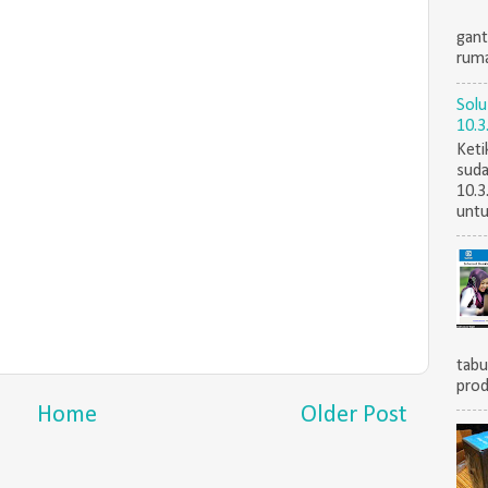
gant
ruma
Solu
10.3
Keti
suda
10.3
untu
tabu
prod
Home
Older Post