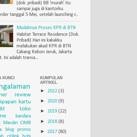
(dok. pribadi) BB 'murah' itu
sampai juga di kantorku.
rder tanggal 5 Mei, setelah launching r...
Mudahnya Proses KPR di BTN
Habitat Terrace Residence (Dok.
Pribadi) Hari ini kakakku
melakukan akad KPR di BTN
Cabang Kebon Jeruk, Jakarta
. Ini adalah transa...
A KUNCI
KUMPULAN
ARTIKEL
ngalaman
►
2022
(3)
iner
review
►
ikpapan
kartu
2020
(9)
dit
toko
►
2019
(22)
ine
bandara
►
2018
(8)
 Mandiri
CIMB
a
blog
promo
►
2017
(80)
ah
citilink
hobi