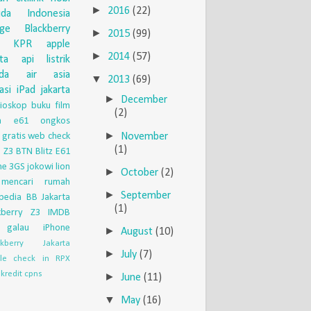
►
2016
(22)
uda Indonesia
nge
Blackberry
►
2015
(99)
KPR
apple
►
2014
(57)
eta api
listrik
da
air asia
▼
2013
(69)
asi
iPad
jakarta
►
December
ioskop
buku
film
(2)
ia e61
ongkos
►
November
 gratis
web check
(1)
 Z3
BTN
Blitz
E61
ne 3GS
jokowi
lion
►
October
(2)
mencari rumah
►
September
pedia
BB Jakarta
(1)
kberry Z3
IMDB
galau
iPhone
►
August
(10)
ckberry Jakarta
►
July
(7)
le check in
RPX
kredit
cpns
►
June
(11)
▼
May
(16)