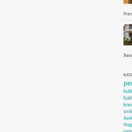
Preo
Barat
KAT
pe
kul
bal
kre
onl
Bank
Niag
rum