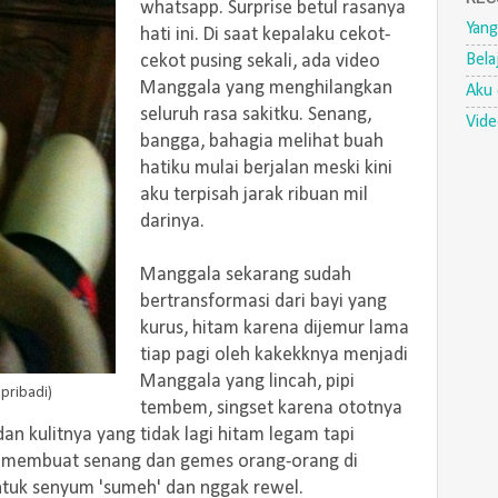
whatsapp. Surprise betul rasanya
Yang
hati ini. Di saat kepalaku cekot-
Bela
cekot pusing sekali, ada video
Manggala yang menghilangkan
Aku 
seluruh rasa sakitku. Senang,
Vid
bangga, bahagia melihat buah
hatiku mulai berjalan meski kini
aku terpisah jarak ribuan mil
darinya.
Manggala sekarang sudah
bertransformasi dari bayi yang
kurus, hitam karena dijemur lama
tiap pagi oleh kakekknya menjadi
Manggala yang lincah, pipi
pribadi)
tembem, singset karena ototnya
dan kulitnya yang tidak lagi hitam legam tapi
ng membuat senang dan gemes orang-orang di
tuk senyum 'sumeh' dan nggak rewel.