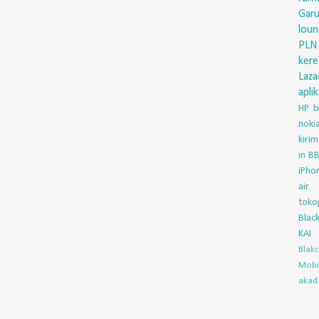
Gar
lou
PLN
ker
Laza
aplik
HP
b
nok
kirim
in
BB
iPho
air
toko
Blac
KAI
Blak
Mobi
akad 