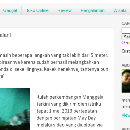
Gadget
Toko Online
Review
Pengalaman
Wisata
CAR
alan!
Cus
 masih beberapa langkah yang tak lebih dari 5 meter.
raannya karena sudah berhasil melangkahkan
ABO
da di sekelilingnya. Kakek neneknya, tantenya pun
a'.
Itulah perkembangan Manggala
menu
terkini yang dikirim oleh istriku
men
tepat 1 mei 2013 bertepatan
View
dengan peringatan May Day
melalui video yang diupload via
REC