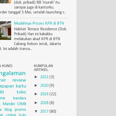
(dok. pribadi) BB 'murah' itu
sampai juga di kantorku.
rder tanggal 5 Mei, setelah launching r...
Mudahnya Proses KPR di BTN
Habitat Terrace Residence (Dok.
Pribadi) Hari ini kakakku
melakukan akad KPR di BTN
Cabang Kebon Jeruk, Jakarta
. Ini adalah transa...
A KUNCI
KUMPULAN
ARTIKEL
ngalaman
►
2022
(3)
iner
review
►
ikpapan
kartu
2020
(9)
dit
toko
►
2019
(22)
ine
bandara
►
2018
(8)
 Mandiri
CIMB
a
blog
promo
▼
2017
(80)
ah
citilink
hobi