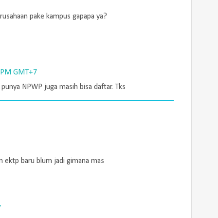
 perusahaan pake kampus gapapa ya?
6 PM GMT+7
k punya NPWP juga masih bisa daftar. Tks
n ektp baru blum jadi gimana mas
7