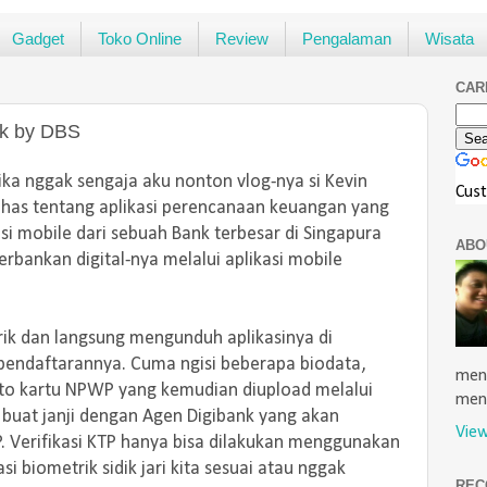
Gadget
Toko Online
Review
Pengalaman
Wisata
CAR
nk by DBS
ka nggak sengaja aku nonton vlog-nya si Kevin
Cus
as tentang aplikasi perencanaan keuangan yang
si mobile dari sebuah Bank terbesar di Singapura
ABO
erbankan digital-nya melalui aplikasi mobile
arik dan langsung mengunduh aplikasinya di
pendaftarannya. Cuma ngisi beberapa biodata,
menu
o kartu NPWP yang kemudian diupload melalui
men
gal buat janji dengan Agen Digibank yang akan
View
P. Verifikasi KTP hanya bisa dilakukan menggunakan
si biometrik sidik jari kita sesuai atau nggak
REC