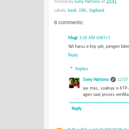
Posted by
Sony Hartono
at
20:41
Labels:
bank
,
DBS
,
Digibank
8 comments:
Mugi
3:16 AM GMT+7
Yah harus e-ktp yah, pengen bikin
Reply
Replies
Sony Hartono
12:5
iya mas, soalnya e-KTP-
agen saat proses verifika
Reply