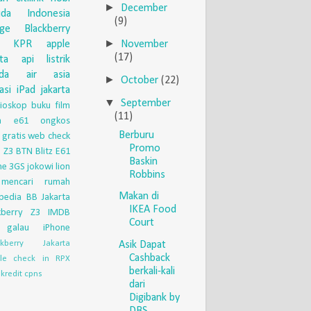
►
December
uda Indonesia
(9)
nge
Blackberry
►
November
KPR
apple
(17)
eta api
listrik
da
air asia
►
October
(22)
asi
iPad
jakarta
▼
September
ioskop
buku
film
(11)
ia e61
ongkos
Berburu
 gratis
web check
Promo
 Z3
BTN
Blitz
E61
Baskin
ne 3GS
jokowi
lion
Robbins
mencari rumah
Makan di
pedia
BB Jakarta
IKEA Food
kberry Z3
IMDB
Court
galau
iPhone
ckberry Jakarta
Asik Dapat
Cashback
le check in
RPX
berkali-kali
kredit
cpns
dari
Digibank by
DBS