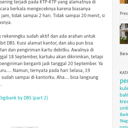
l sering terjadi pada KTP-KTP yang alamatnya di
ecara berkala mengeceknya karena biasanya
Preo
jam, tidak sampai 2 hari. Tidak sampai 20 menit, si
asnya.
 rekeningku sudah aktif dan ada arahan untuk
it DBS. Kuisi alamat kantor, dan aku pun bisa
n dan pengiriman kartu debitku. Awalnya di
Barat
ggal 18 September, kartuku akan dikirimkan, tetapi
 pengiriman berganti jadi tanggal 20 September. Ya
ru..... Namun, ternyata pada hari Selasa, 19
KAT
sudah sampai di kantorku. Aha.... bisa langsung
pe
..
kul
bal
igibank by DBS (part 2)
kre
onl
Bank
Niag
rum