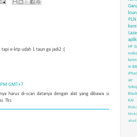
Gar
lou
PLN
ker
Laza
aplik
HP
b
 tapi e-ktp udah 1 taun ga jadi2 :(
nok
kirim
in
BB
iPho
air
7 PM GMT+7
toko
Blac
nya harus di-scan datanya dengan alat yang dibawa si
KAI
si. Tks
Blak
Mobi
akad 