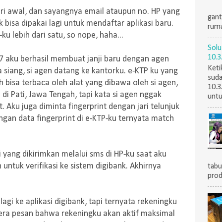
ri awal, dan sayangnya email ataupun no. HP yang
gant
bisa dipakai lagi untuk mendaftar aplikasi baru.
ruma
 lebih dari satu, so nope, haha...
Solu
10.3
7 aku berhasil membuat janji baru dengan agen
Keti
a siang, si agen datang ke kantorku. e-KTP ku yang
suda
h bisa terbaca oleh alat yang dibawa oleh si agen,
10.3
di Pati, Jawa Tengah, tapi kata si agen nggak
untu
t. Aku juga diminta fingerprint dengan jari telunjuk
an data fingerprint di e-KTP-ku ternyata match
 yang dikirimkan melalui sms di HP-ku saat aku
untuk verifikasi ke sistem digibank. Akhirnya
tabu
prod
agi ke aplikasi digibank, tapi ternyata rekeningku
ertera pesan bahwa rekeningku akan aktif maksimal