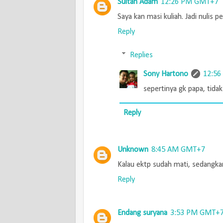
Sultan Adam
12:26 PM GMT+7
Saya kan masi kuliah. Jadi nulis
Reply
Replies
Sony Hartono
12:5
sepertinya gk papa, tida
Reply
Unknown
8:45 AM GMT+7
Kalau ektp sudah mati, sedangka
Reply
Endang suryana
3:53 PM GMT+