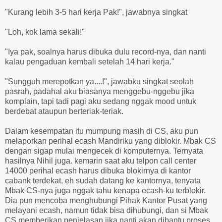
"Kurang lebih 3-5 hari kerja Pak!", jawabnya singkat
"Loh, kok lama sekali!"
"Iya pak, soalnya harus dibuka dulu record-nya, dan nanti
kalau pengaduan kembali setelah 14 hari kerja."
"Sungguh merepotkan ya....!", jawabku singkat seolah
pasrah, padahal aku biasanya menggebu-nggebu jika
komplain, tapi tadi pagi aku sedang nggak mood untuk
berdebat ataupun berteriak-teriak.
Dalam kesempatan itu mumpung masih di CS, aku pun
melaporkan perihal ecash Mandiriku yang diblokir. Mbak CS
dengan sigap mulai mengecek di komputernya. Ternyata
hasilnya Nihil juga. kemarin saat aku telpon call center
14000 perihal ecash harus dibuka blokirnya di kantor
cabank terdekat, eh sudah datang ke kantornya, tenyata
Mbak CS-nya juga nggak tahu kenapa ecash-ku terblokir.
Dia pun mencoba menghubungi Pihak Kantor Pusat yang
melayani ecash, namun tidak bisa dihubungi, dan si Mbak
CS memberikan penjelasan jika nanti akan dibantu proses