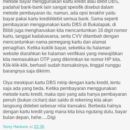
metode bayar menggunakan kartu kredit atau debit DBS,
padahal bank-bank lain sangat spesifik disebut dalam
metode pembayaran itu. namun, ada opsi terakhir yaitu
bayar pakai kartu kredit/debit semua bank. Sama seperti
pembayaran menggunakan kartu DBS di Bukalapak, di
Blibli juga mengharuskan kita mencantumkan 16 digit nomor
kartu, tanggal kadaluwarsa, serta CVV ditambah dengan
mencantumkan nama pemegang kartu dan alamat
penagihan. Ketika kuklik bayar, seketika itu halaman
website diarahkan ke halaman verifikasi yang mewajibkan
kita memasukkan OTP yang dikirimkan ke nomor HP kita.
Klik-klik-klik, berhasil sudah transaksinya, tinggal nunggu
barangnya saja dikirim.
Oiya meskipun kartu DBS mirip dengan kartu kredit, tentu
saja ada yang beda. Ketika pembayaran menggunakan
metode kartu kredit, maka opsi yang ada hanya pembayaran
penuh (bukan cicilan) dan saldo di rekening kita akan
langsung didebet sebesar nilai transaksi. Berbeda halnya
dengan kartu kredit yang mana kita bisa ngutang dulu, bayar
bulan depan, hehe.....Digi
Sony Hartono
at
22:35